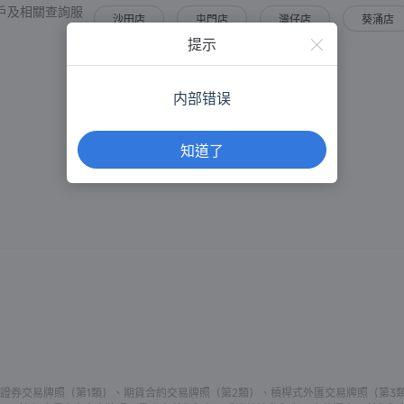
只提供開戶及相關查詢服
沙田店
屯門店
灣仔店
葵涌店
提示
地址：
銅鑼灣羅素街38號金朝陽中心地下及 1 樓
（銅鑼灣港鐵站A出口，時代廣場對面）
内部错误
營業時間：
知道了
星期一至六: 10:00am - 9:00pm
星期日及公眾假期 10:00am - 9:00pm
持有證券交易牌照（第1類）、期貨合約交易牌照（第2類）、槓桿式外匯交易牌照（第3